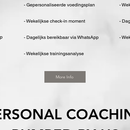
- Gepersonaliseerde voedingsplan
- We
- Wekelijkse check-in moment
- Dag
pp
- Dagelijks bereikbaar via WhatsApp
- Wek
- Wekelijkse trainingsanalyse
More Info
ERSONAL COACHI