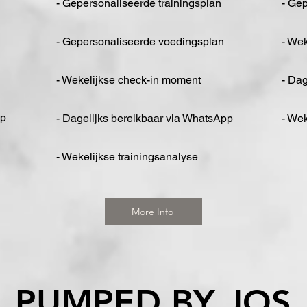
- Gepersonaliseerde trainingsplan
- Ge
- Gepersonaliseerde voedingsplan
- We
- Wekelijkse check-in moment
- Dag
pp
- Dagelijks bereikbaar via WhatsApp
- Wek
- Wekelijkse trainingsanalyse
More Info
PUMPED BY JOS