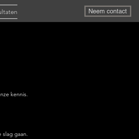
Neem contact
ltaten
nze kennis.
 slag gaan.​